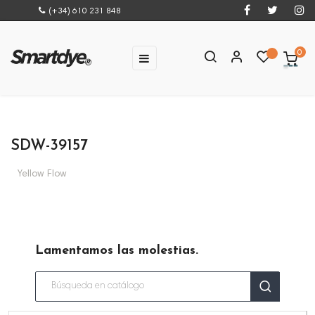
(+34) 610 231 848
0
Navegación
☰
de
palanca
SDW-39157
Yellow Flow
Lamentamos las molestias.