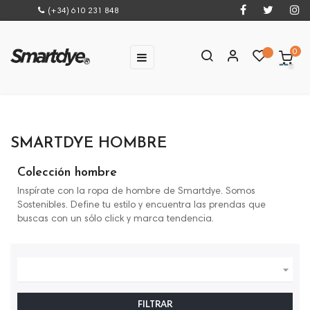
(+34) 610 231 848
0
Navegación
☰
de
palanca
SMARTDYE HOMBRE
Colección hombre
Inspírate con la ropa de hombre de Smartdye. Somos
Sostenibles. Define tu estilo y encuentra las prendas que
buscas con un sólo click y marca tendencia.

FILTRAR