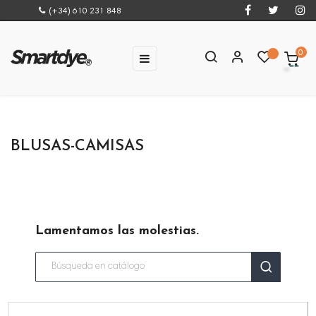
(+34) 610 231 848
0
Navegación
☰
de
palanca
BLUSAS-CAMISAS
Lamentamos las molestias.