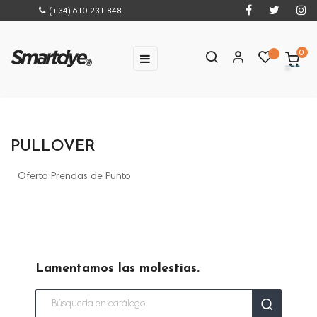
(+34) 610 231 848
0
Navegación
☰
de
palanca
PULLOVER
Oferta Prendas de Punto
Lamentamos las molestias.