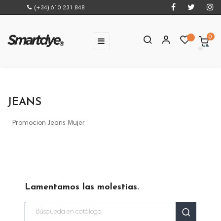
(+34) 610 231 848
0
Navegación
☰
de
palanca
JEANS
Promocion Jeans Mujer
Lamentamos las molestias.