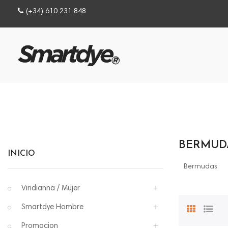
(+34) 610 231 848
BERMUD
INICIO
Bermudas
Viridianna / Mujer
Smartdye Hombre
Promocion