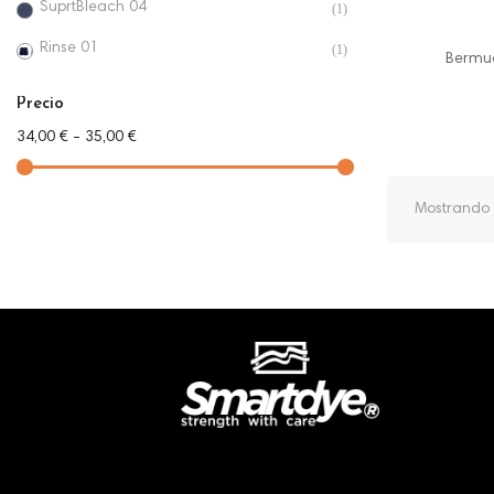
SuprtBleach 04
(1)
Rinse 01
(1)
Bermud
Precio
34,00 € - 35,00 €
Mostrando 1