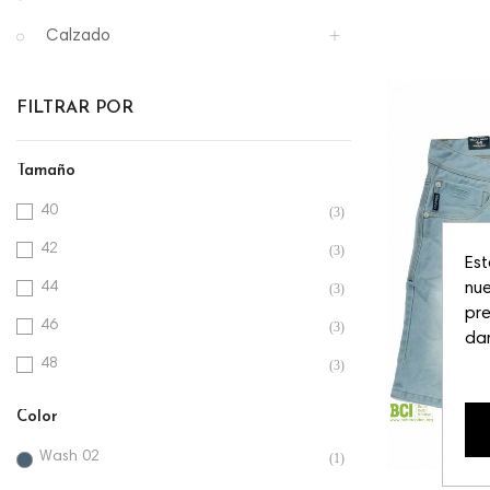
Calzado
FILTRAR POR
Tamaño
40
(3)
42
(3)
Est
44
nue
(3)
pre
46
(3)
dar
48
(3)
Color
Wash 02
(1)