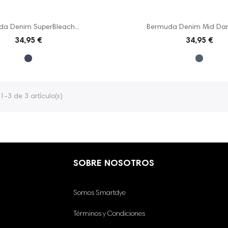
a Denim SuperBleach...
Bermuda Denim Mid Dark 
34,95 €
34,95 €
-3 de 3 artículo(s)
SOBRE NOSOTROS
Somos Smartdye
Términos y Condiciones