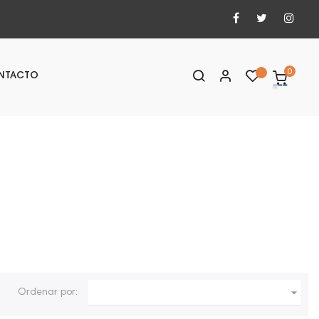
0
NTACTO

Ordenar por: