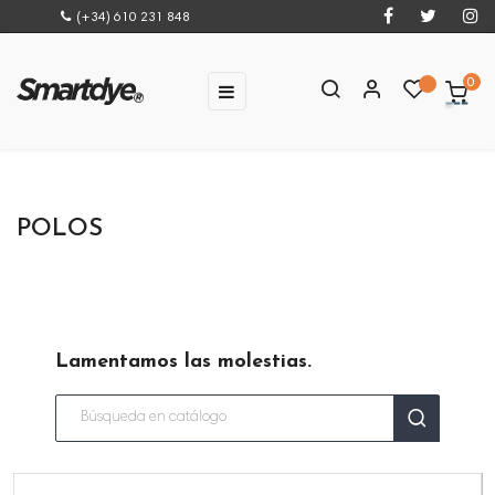
(+34) 610 231 848
0
Navegación
☰
de
palanca
POLOS
Lamentamos las molestias.