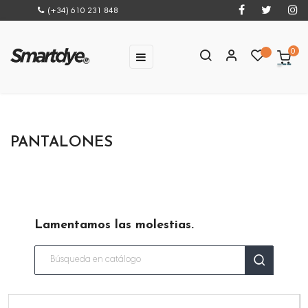
(+34) 610 231 848
0
Navegación
☰
de
palanca
PANTALONES
Lamentamos las molestias.