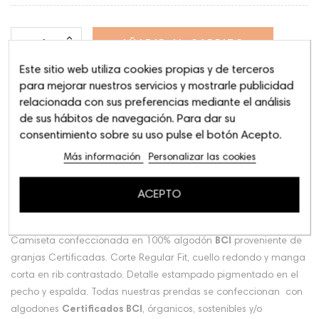
AÑADIR AL CARRITO
Este sitio web utiliza cookies propias y de terceros
para mejorar nuestros servicios y mostrarle publicidad
relacionada con sus preferencias mediante el análisis
de sus hábitos de navegación. Para dar su
consentimiento sobre su uso pulse el botón Acepto.
Más información
Personalizar las cookies
Descripción
Detalles del producto
ACEPTO
Comentarios
Camiseta confeccionada en 100% algodón
BCI
proveniente de
granjas Certificadas. Corte Regular Fit, cuello redondo y manga
corta en rib contrastado. Detalle estampado pigmentado en el
pecho y espalda. Todas nuestras prendas se confeccionan con
algodones
Certificados BCI
, órganicos, sostenibles y/o