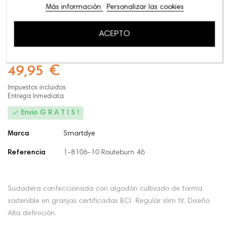
Track
Más información
Personalizar las cookies
Compartir este:
ACEPTO
49,95 €
Impuestos incluidos
Entrega Inmediata

Envio G R A T I S !
Marca
Smartdye
Referencia
1-8106-10 Routeburn 46
Sudadera confeccionada con algodón cultivado de forma
sostenible en granjas certificadas BCI Regular slim fit. Diseño
Alta definición.