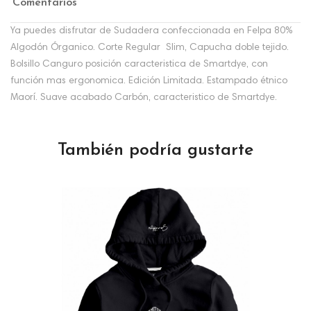
Comentarios
Ya puedes disfrutar de Sudadera confeccionada en Felpa 80%
Algodón Órganico. Corte Regular Slim, Capucha doble tejido.
Bolsillo Canguro posición caracteristica de Smartdye, con
función mas ergonomica. Edición Limitada. Estampado étnico
Maorí. Suave acabado Carbón, caracteristico de Smartdye.
También podría gustarte