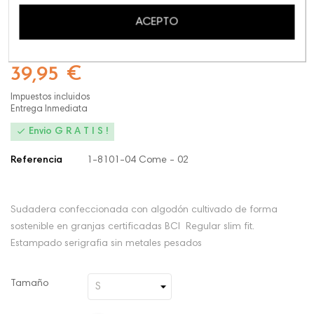
Compartir este:
ACEPTO
39,95 €
Impuestos incluidos
Entrega Inmediata

Envio G R A T I S !
Referencia
1-8101-04 Come - 02
Sudadera confeccionada con algodón cultivado de forma
sostenible en granjas certificadas BCI Regular slim fit.
Estampado serigrafia sin metales pesados
Tamaño