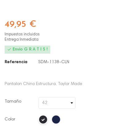
49,95 €
Impuestos incluidos
Entrega Inmediata

Envio G R A T I S !
Referencia
SDM-1138-CLN
Pantalon Chino Estructura. Taylor Made
Tamaño
Color