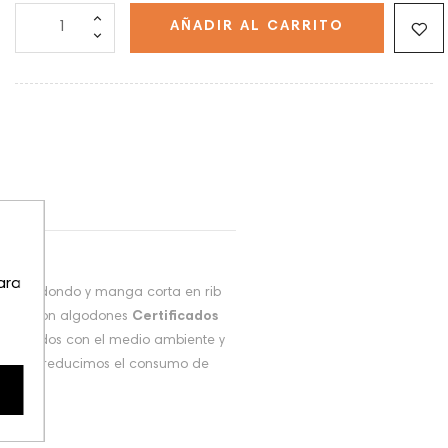
AÑADIR AL CARRITO
ara
uello redondo y manga corta en rib
ionan con algodones
Certificados
mprometidos con el medio ambiente y
 Porque reducimos el consumo de