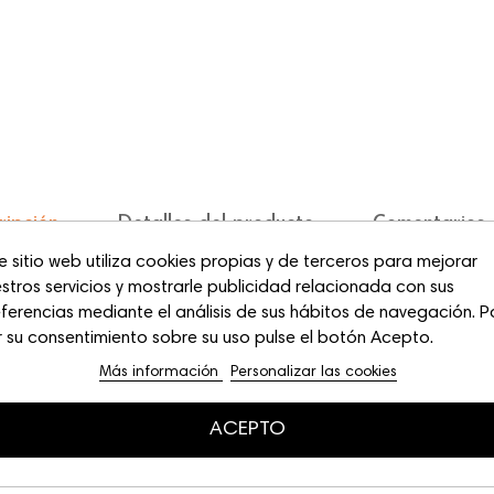
ripción
Detalles del producto
Comentarios
e sitio web utiliza cookies propias y de terceros para mejorar
stros servicios y mostrarle publicidad relacionada con sus
ferencias mediante el análisis de sus hábitos de navegación. P
algodón
BCI
proveniente de granjas Certificadas. Corte Regular Fit, c
 su consentimiento sobre su uso pulse el botón Acepto.
gmentado en el pecho y espalda. Todas nuestras prendas se confecc
Más información
Personalizar las cookies
iclados. Primamos la responsabilidad sostenible y diversa. Estamos co
ida de las comunidades involucradas en el proceso de fabricación.
ACEPTO
e producción sostenible.