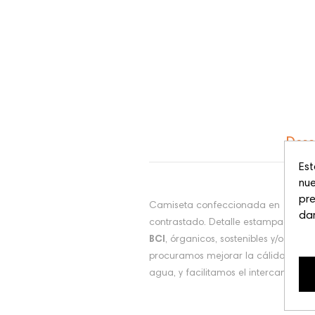
Desc
Est
nue
pre
Camiseta confeccionada en 100% 
dar
contrastado. Detalle estampado pi
BCI
, órganicos, sostenibles y/o rec
procuramos mejorar la cálidad de v
agua, y facilitamos el intercambio d