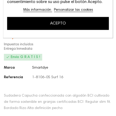
Varsity Gris
consentimiento sobre su uso pulse el botón Acepto.
Más información
Personalizar las cookies
Compartir este:
ACEPTO
49,95 €
Impuestos incluidos
Entrega Inmediata

Envio G R A T I S !
Marca
Smartdye
Referencia
1-8106-05 Surf 16
Sudadera Capucha confeccionada con algodón BCI cultivado
de forma sostenible en granjas certificadas BCI Regular slim fit.
Bordado Rizo Alta definición pecho